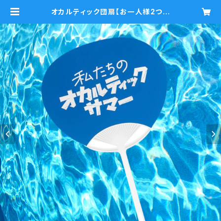
オカルティック団扇【お一人様2つま
で】 | オカルト研究会物販倉庫